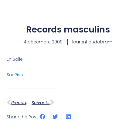
Aller
au
Records masculins
contenu
4 décembre 2009
laurent.audabram
En Salle
Sur Piste
Precédent ...
Suivant...
Share the Post: