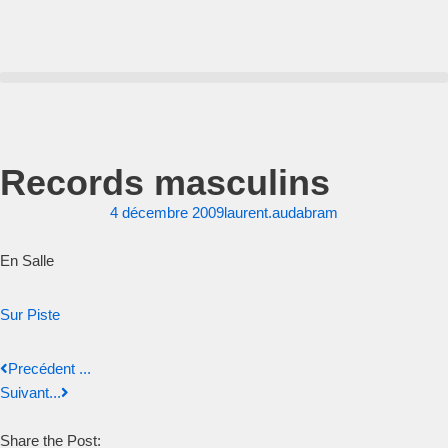
Aller
au
contenu
Records masculins
4 décembre 2009
laurent.audabram
En Salle
Sur Piste
Precédent ...
Suivant...
Share the Post: