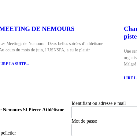
MEETING DE NEMOURS
Cham
piste
Les Meetings de Nemours : Deux belles soirées d’athlétisme
Au cours du mois de juin, l’USNSPA, a eu le plaisir
Une sem
organis
LIRE LA SUITE...
Malgré 
LIRE LA
Identifiant ou adresse e-mail
e Nemours St Pierre Athlétisme
Mot de passe
pelletier