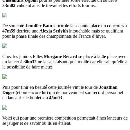
Cassandra Ugolin
pour sa première sortie effectue un lancer à
33m02
validant ainsi le travail et les efforts fournis.
De son coté
Jennifer Batu
s’octroie la seconde place du concours à
47m59
derrière une
Alexia Sedykh
intouchable mais se qualifiant
pour la phase finale des championnats de France d’hiver.
Chez les juniors Filles
Morgane Bérard
se place à la
4e
place avec
un lancer à
30m32
ne la satisfaisant qu’à moitié car elle sait qu’elle a
la possibilité de faire mieux.
Puis pour finir en beauté cette journée vint le tour de
Jonathan
Doger
(et oui encore lui) qui de nouveau bat son record personnel
en lancant « le boulet » à
45m03
.
Voici qui pour une première compétition permettait à nos lanceurs de
se jauger et de savoir où ils en étaient.