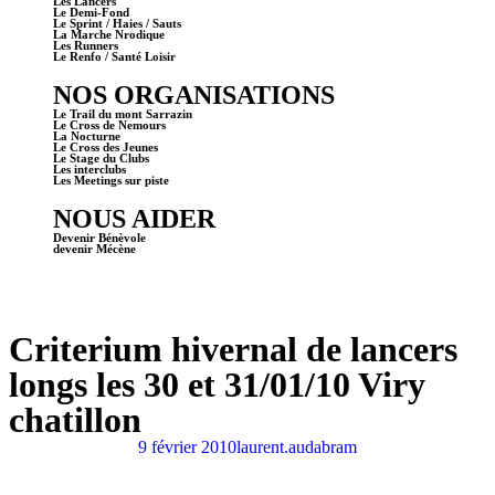
Les Lancers
Le Demi-Fond
Le Sprint / Haies / Sauts
La Marche Nrodique
Les Runners
Le Renfo / Santé Loisir
NOS ORGANISATIONS
Le Trail du mont Sarrazin
Le Cross de Nemours
La Nocturne
Le Cross des Jeunes
Le Stage du Clubs
Les interclubs
Les Meetings sur piste
NOUS AIDER
Devenir Bénèvole
devenir Mécène
Criterium hivernal de lancers
longs les 30 et 31/01/10 Viry
chatillon
9 février 2010
laurent.audabram