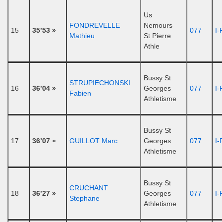
Us
FONDREVELLE
Nemours
15
35’53 »
077
I-
Mathieu
St Pierre
Athle
Bussy St
STRUPIECHONSKI
16
36’04 »
Georges
077
I-
Fabien
Athletisme
Bussy St
17
36’07 »
GUILLOT Marc
Georges
077
I-
Athletisme
Bussy St
CRUCHANT
18
36’27 »
Georges
077
I-
Stephane
Athletisme