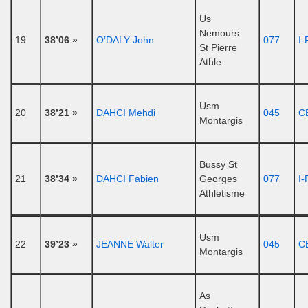
Us
Nemours
19
38’06 »
O’DALY John
077
I-
St Pierre
Athle
Usm
20
38’21 »
DAHCI Mehdi
045
C
Montargis
Bussy St
21
38’34 »
DAHCI Fabien
Georges
077
I-
Athletisme
Usm
22
39’23 »
JEANNE Walter
045
C
Montargis
As