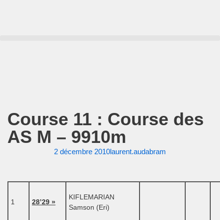
Aller
au
contenu
Course 11 : Course des
AS M – 9910m
2 décembre 2010
laurent.audabram
KIFLEMARIAN
1
28’29 »
Samson (Eri)