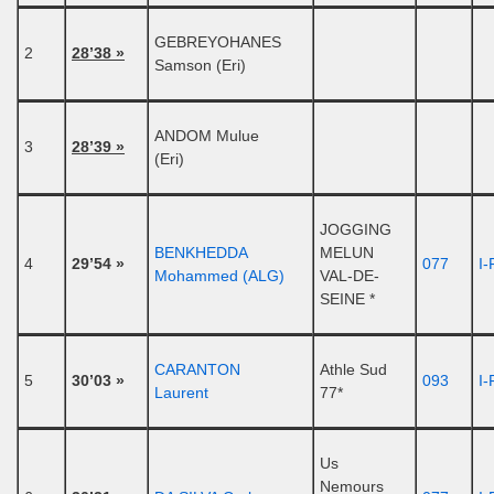
GEBREYOHANES
2
28’38 »
Samson (Eri)
ANDOM Mulue
3
28’39 »
(Eri)
JOGGING
BENKHEDDA
MELUN
4
29’54 »
077
I-
Mohammed (ALG)
VAL-DE-
SEINE *
CARANTON
Athle Sud
5
30’03 »
093
I-
Laurent
77*
Us
Nemours