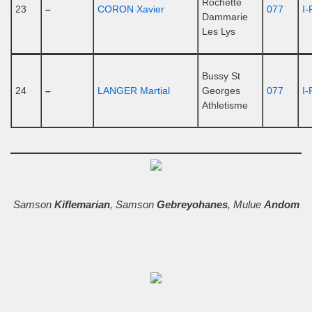
Rochette
23
–
CORON Xavier
077
I-
Dammarie
Les Lys
Bussy St
24
–
LANGER Martial
Georges
077
I-
Athletisme
Samson
Kiflemarian
, Samson
Gebreyohanes
, Mulue
Andom