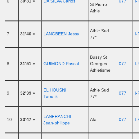
6
30’31 »
DA SILVA Carlos
077
I-
St Pierre
Athle
Athle Sud
7
31’46 »
LANGBEEN Jessy
I-
77*
Bussy St
8
31’51 »
GUIMOND Pascal
Georges
077
I-
Athletisme
EL HOUSNI
Athle Sud
9
32’39 »
077
I-
Taoufik
77*
LANFRANCHI
10
33’47 »
Afa
077
I-
Jean-philippe