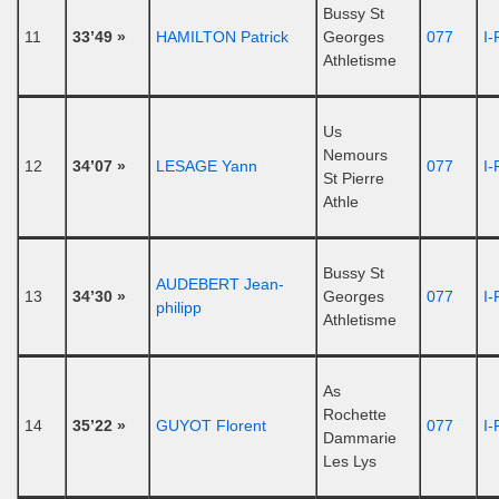
Bussy St
11
33’49 »
HAMILTON Patrick
Georges
077
I-
Athletisme
Us
Nemours
12
34’07 »
LESAGE Yann
077
I-
St Pierre
Athle
Bussy St
AUDEBERT Jean-
13
34’30 »
Georges
077
I-
philipp
Athletisme
As
Rochette
14
35’22 »
GUYOT Florent
077
I-
Dammarie
Les Lys