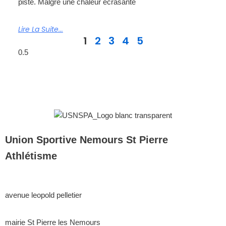
piste. Malgré une chaleur écrasante
Lire La Suite...
1
2
3
4
5
Union Sportive Nemours St Pierre
Athlétisme
avenue leopold pelletier
mairie St Pierre les Nemours