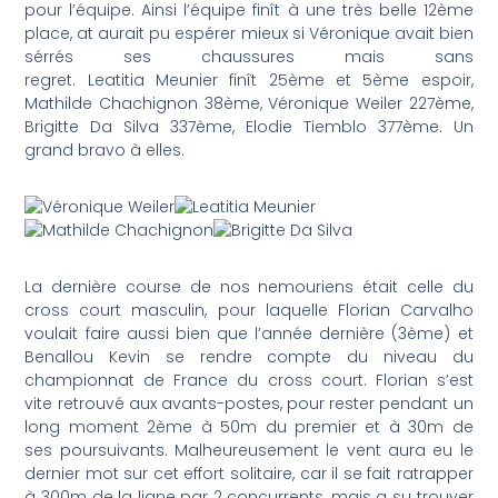
pour l’équipe. Ainsi l’équipe finît à une très belle 12ème
place, at aurait pu espérer mieux si Véronique avait bien
sérrés ses chaussures mais sans
regret. Leatitia Meunier finît 25ème et 5ème espoir,
Mathilde Chachignon 38ème, Véronique Weiler 227ème,
Brigitte Da Silva 337ème, Elodie Tiemblo 377ème. Un
grand bravo à elles.
La dernière course de nos nemouriens était celle du
cross court masculin, pour laquelle Florian Carvalho
voulait faire aussi bien que l’année dernière (3ème) et
Benallou Kevin se rendre compte du niveau du
championnat de France du cross court. Florian s’est
vite retrouvé aux avants-postes, pour rester pendant un
long moment 2ème à 50m du premier et à 30m de
ses poursuivants. Malheureusement le vent aura eu le
dernier mot sur cet effort solitaire, car il se fait ratrapper
à 300m de la ligne par 2 concurrents, mais a su trouver