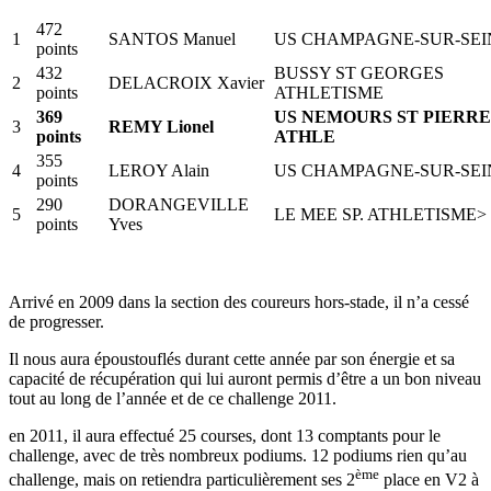
472
1
SANTOS Manuel
US CHAMPAGNE-SUR-SEI
points
432
BUSSY ST GEORGES
2
DELACROIX Xavier
points
ATHLETISME
369
US NEMOURS ST PIERRE
3
REMY Lionel
points
ATHLE
355
4
LEROY Alain
US CHAMPAGNE-SUR-SEI
points
290
DORANGEVILLE
5
LE MEE SP. ATHLETISME>
points
Yves
Arrivé en 2009 dans la section des coureurs hors-stade, il n’a cessé
de progresser.
Il nous aura époustouflés durant cette année par son énergie et sa
capacité de récupération qui lui auront permis d’être a un bon niveau
tout au long de l’année et de ce challenge 2011.
en 2011, il aura effectué 25 courses, dont 13 comptants pour le
challenge, avec de très nombreux podiums. 12 podiums rien qu’au
ème
challenge, mais on retiendra particulièrement ses 2
place en V2 à