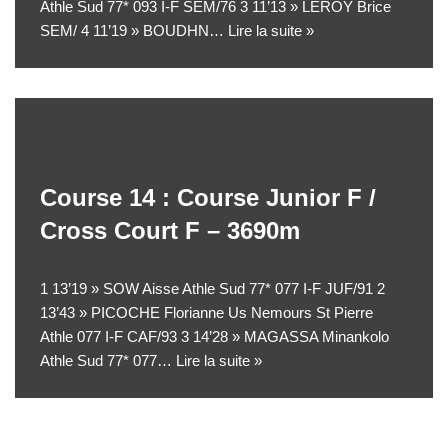
Athle Sud 77* 093 I-F SEM/76 3 11’13 » LEROY Brice
SEM/ 4 11’19 » BOUDHN…
Lire la suite »
Course 14 : Course Junior F /
Cross Court F – 3690m
1 13’19 » SOW Aisse Athle Sud 77* 077 I-F JUF/91 2
13’43 » PICOCHE Florianne Us Nemours St Pierre
Athle 077 I-F CAF/93 3 14’28 » MAGASSA Minankolo
Athle Sud 77* 077…
Lire la suite »