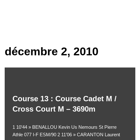
Aller
au
contenu
décembre 2, 2010
Course 13 : Course Cadet M /
Cross Court M – 3690m
1 10’44 » BENALLOU Kevin Us Nemours St Pierre
Athle 077 I-F ESM/90 2 11’06 » CARANTON Laurent