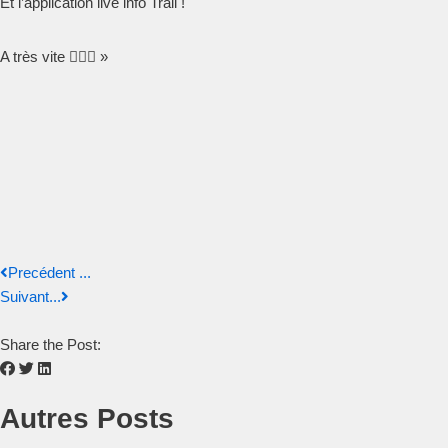
Et l’application live info Trail !
A très vite 🏃🏻‍♂️ »
Precédent ...
Suivant...
Share the Post:
Autres Posts