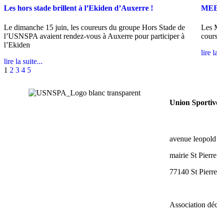
Les hors stade brillent à l’Ekiden d’Auxerre !
MEE
Le dimanche 15 juin, les coureurs du groupe Hors Stade de
Les 
l’USNSPA avaient rendez-vous à Auxerre pour participer à
cours
l’Ekiden
lire l
lire la suite...
1
2
3
4
5
Union Sportiv
avenue leopold 
mairie St Pierr
77140
St Pierr
Association dé