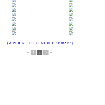
[MONTRER SOUS FORME DE DIAPORAMA]
◄
1
2
3
►