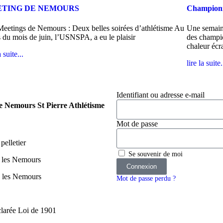
TING DE NEMOURS
Championna
Meetings de Nemours : Deux belles soirées d’athlétisme Au
Une semaine
 du mois de juin, l’USNSPA, a eu le plaisir
des champio
chaleur écr
a suite...
lire la suite.
Identifiant ou adresse e-mail
e Nemours St Pierre Athlétisme
Mot de passe
pelletier
Se souvenir de moi
e les Nemours
Connexion
e les Nemours
Mot de passe perdu ?
clarée Loi de 1901