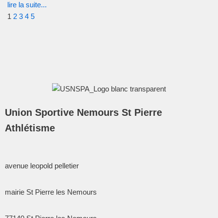
lire la suite...
1
2
3
4
5
Union Sportive Nemours St Pierre
Athlétisme
avenue leopold pelletier
mairie St Pierre les Nemours