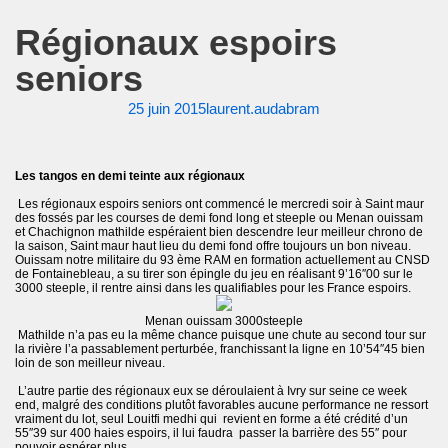
Régionaux espoirs
seniors
25 juin 2015
laurent.audabram
Les tangos en demi teinte aux régionaux
Les régionaux espoirs seniors ont commencé le mercredi soir à Saint maur
des fossés par les courses de demi fond long et steeple ou Menan ouissam
et Chachignon mathilde espéraient bien descendre leur meilleur chrono de
la saison, Saint maur haut lieu du demi fond offre toujours un bon niveau.
Ouissam notre militaire du 93 ème RAM en formation actuellement au CNSD
de Fontainebleau, a su tirer son épingle du jeu en réalisant 9’16″00 sur le
3000 steeple, il rentre ainsi dans les qualifiables pour les France espoirs.
Menan ouissam 3000steeple
Mathilde n’a pas eu la même chance puisque une chute au second tour sur
la rivière l’a passablement perturbée, franchissant la ligne en 10’54″45 bien
loin de son meilleur niveau.
L’autre partie des régionaux eux se déroulaient à Ivry sur seine ce week
end, malgré des conditions plutôt favorables aucune performance ne ressort
vraiment du lot, seul Louitfi medhi qui revient en forme a été crédité d’un
55″39 sur 400 haies espoirs, il lui faudra passer la barrière des 55″ pour
pouvoir espérer plus.