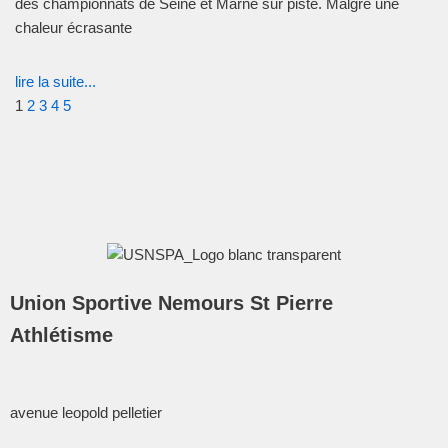
des championnats de Seine et Marne sur piste. Malgré une
chaleur écrasante
lire la suite...
1
2
3
4
5
Union Sportive Nemours St Pierre
Athlétisme
avenue leopold pelletier