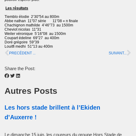
Les résultats
Tiemblo élodie 2’30″54 au 800m
Abbe nathan 11″07 série 11″08 « n finale
Chachignon mathilde 4’46″73 au 1500m
Cheviot nicolas 11″31
Weiler véronique 5’16″08 au 1500m
Coupart édeline 69″27 au 400m
Doré grégoire 59″39
Louitfi medhi 51″13 au 400m
PRECÉDENT ...
SUIVANT...
Share the Post:
Autres Posts
Les hors stade brillent à l’Ekiden
d’Auxerre !
Le dimanche 15 juin, les coureurs du groupe Hors Stade de