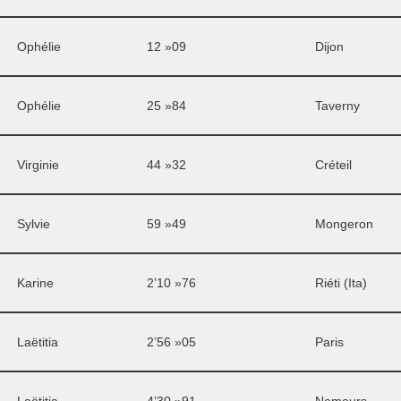
Ophélie
12 »09
Dijon
Ophélie
25 »84
Taverny
Virginie
44 »32
Créteil
Sylvie
59 »49
Mongeron
Karine
2’10 »76
Riéti (Ita)
Laëtitia
2’56 »05
Paris