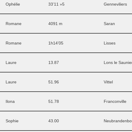
Ophélie
33’11 »5
Genneviliers
Romane
4091 m
Saran
Romane
1h14’05
Lisses
Laure
13.87
Lons le Saunie
Laure
51.96
Vittel
Ilona
51.78
Franconville
Sophie
43.00
Neubrandenbou