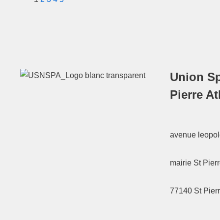
Union Sp
Pierre A
avenue leopold
mairie St Pier
77140
St Pier