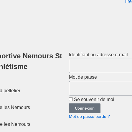
lire
ortive Nemours St
Identifiant ou adresse e-mail
thlétisme
Mot de passe
 pelletier
Se souvenir de moi
re les Nemours
Connexion
Mot de passe perdu ?
re les Nemours