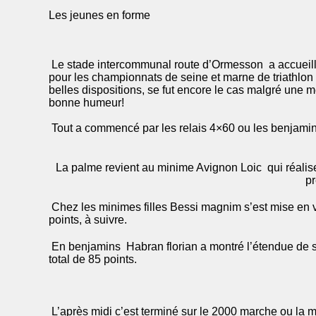
Les jeunes en forme
Le stade intercommunal route d’Ormesson a accueilli 
pour les championnats de seine et marne de triathlo
belles dispositions, se fut encore le cas malgré une m
bonne humeur!
Tout a commencé par les relais 4×60 ou les benjamins
La palme revient au minime Avignon Loic qui réalise 
pr
Chez les minimes filles Bessi magnim s’est mise en v
points, à suivre.
En benjamins Habran florian a montré l’étendue de s
total de 85 points.
L’après midi c’est terminé sur le 2000 marche ou la 