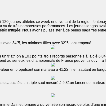
120 jeunes athlètes ce week-end, venant de la région fontenay 
n a vu de très nombreuses performances. Les jeunes tangos ava
étéo mitigée! Nous avons pu assister à de belles bagarres entre 
 avec 34″5, les minimes filles avec 32″6 l’ont emporté.
un triathlon a 103 points, trois records personnels à la clé 6.0
end au sérieux les championnats de France peuvent s’ouvrir à l
aleur en propulsant son marteau à 41.22m, en sautant en longue
es capacités, un triple saut mesuré à 9.31un lancer de martea
minime Dafniet romane a pulvérisée son record de plus d’une minu