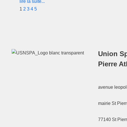
lire la suite...
1
2
3
4
5
Union Sp
Pierre A
avenue leopold
mairie St Pier
77140
St Pier