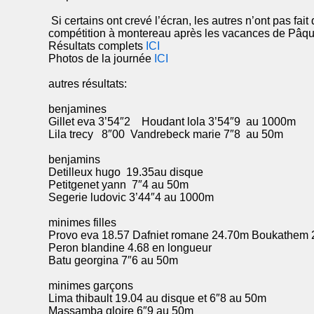
Si certains ont crevé l’écran, les autres n’ont pas fai
compétition à montereau après les vacances de Pâques
Résultats complets
ICI
Photos de la journée
ICI
autres résultats:
benjamines
Gillet eva 3’54″2 Houdant lola 3’54″9 au 1000m
Lila trecy 8″00 Vandrebeck marie 7″8 au 50m
benjamins
Detilleux hugo 19.35au disque
Petitgenet yann 7″4 au 50m
Segerie ludovic 3’44″4 au 1000m
minimes filles
Provo eva 18.57 Dafniet romane 24.70m Boukathem
Peron blandine 4.68 en longueur
Batu georgina 7″6 au 50m
minimes garçons
Lima thibault 19.04 au disque et 6″8 au 50m
Massamba gloire 6″9 au 50m