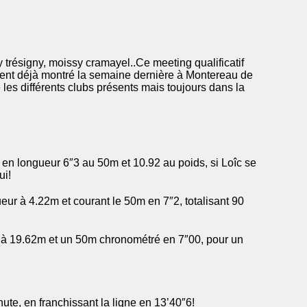
trésigny, moissy cramayel..Ce meeting qualificatif
ient déjà montré la semaine dernière à Montereau de
les différents clubs présents mais toujours dans la
4 en longueur 6″3 au 50m et 10.92 au poids, si Loîc se
ui!
ur à 4.22m et courant le 50m en 7″2, totalisant 90
u à 19.62m et un 50m chronométré en 7″00, pour un
te, en franchissant la ligne en 13’40″6!