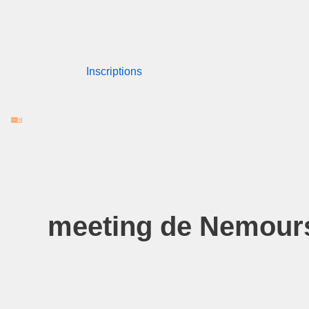
Aller
au
Inscriptions
contenu
meeting de Nemours