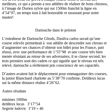
meilleurs, ce qui a permis a nos athlètes de réaliser de bons chronos,
à l’image de Durieu sylvie qui sur 1500m franchit la ligne en
4’54″97, un temps tout à fait honorable et rassurant pour notre
master!
Dariouche dans le peloton
L’entraîneur de Dariouche Ghods, Dasilva carlos savait qu’une
course relevée permettrait à son athlète de descendre son chrono et
d’augmenter ses chances d’obtenir son billet pour les France, pari
réussi, avec une performance de 1’55″98 et une course très bien
menée résistant au retour de ses adversaires, il se classe second, les
trois premiers sont des cadets ce qui signifie que le niveau est très
relevé, dariouche a réellement pris conscience de ses capacités.
D’autres avaient fait le déplacement pour emmagasiner des courses,
la junior Blanchard charlotte au 5’38″70 confirme, Detilleux lucas
sur la même distance réalise 4’26″62.
Autres résultats
minimes 1000m
detilleux lucas 3’17″54
Segerie ludovic 3’19 » 46