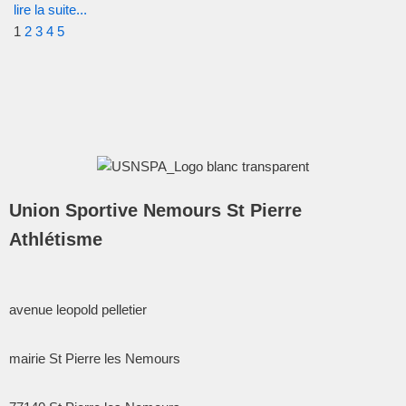
lire la suite...
1
2
3
4
5
Union Sportive Nemours St Pierre
Athlétisme
avenue leopold pelletier
mairie St Pierre les Nemours