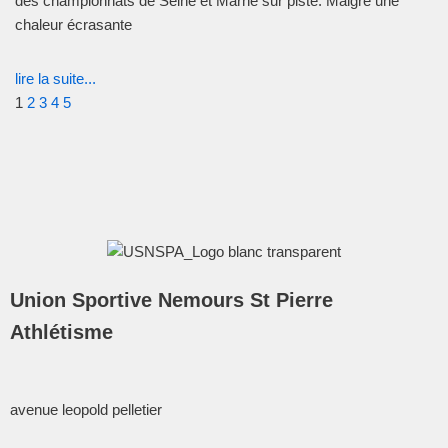
des championnats de Seine et Marne sur piste. Malgré une
chaleur écrasante
lire la suite...
1
2
3
4
5
Union Sportive Nemours St Pierre
Athlétisme
avenue leopold pelletier