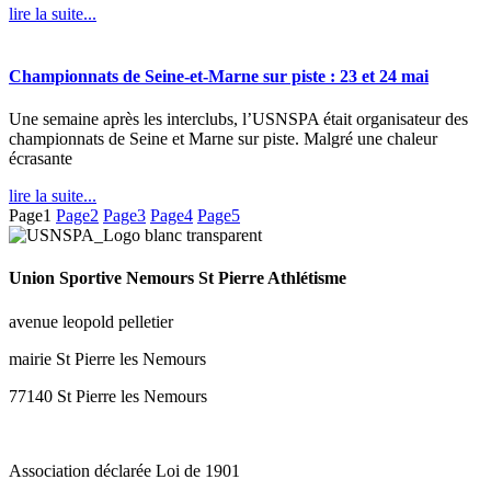
lire la suite...
Championnats de Seine-et-Marne sur piste : 23 et 24 mai
Une semaine après les interclubs, l’USNSPA était organisateur des
championnats de Seine et Marne sur piste. Malgré une chaleur
écrasante
lire la suite...
Page
1
Page
2
Page
3
Page
4
Page
5
Union Sportive Nemours St Pierre Athlétisme
avenue leopold pelletier
mairie St Pierre les Nemours
77140
St Pierre les Nemours
Association déclarée Loi de 1901