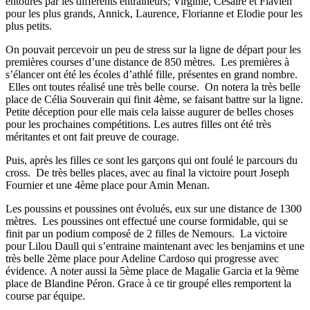
entourés par les différents entraineurs; Virginie, Césaire et Flavien
pour les plus grands, Annick, Laurence, Florianne et Elodie pour les
plus petits.
On pouvait percevoir un peu de stress sur la ligne de départ pour les
premières courses d’une distance de 850 mètres. Les premières à
s’élancer ont été les écoles d’athlé fille, présentes en grand nombre.
Elles ont toutes réalisé une très belle course. On notera la très belle
place de Célia Souverain qui finit 4ème, se faisant battre sur la ligne.
Petite déception pour elle mais cela laisse augurer de belles choses
pour les prochaines compétitions. Les autres filles ont été très
méritantes et ont fait preuve de courage.
Puis, après les filles ce sont les garçons qui ont foulé le parcours du
cross. De très belles places, avec au final la victoire pourt Joseph
Fournier et une 4ème place pour Amin Menan.
Les poussins et poussines ont évolués, eux sur une distance de 1300
mètres. Les poussines ont effectué une course formidable, qui se
finit par un podium composé de 2 filles de Nemours. La victoire
pour Lilou Daull qui s’entraine maintenant avec les benjamins et une
très belle 2ème place pour Adeline Cardoso qui progresse avec
évidence. A noter aussi la 5ème place de Magalie Garcia et la 9ème
place de Blandine Péron. Grace à ce tir groupé elles remportent la
course par équipe.