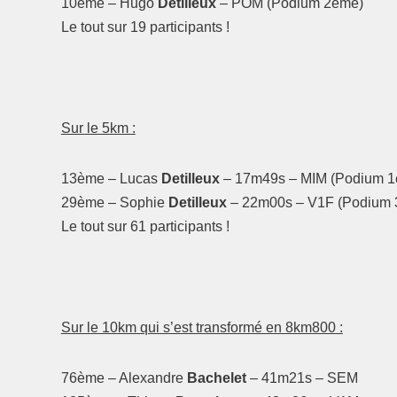
10ème – Hugo
Detilleux
– POM (Podium 2ème)
Le tout sur 19 participants !
Sur le 5km :
13ème – Lucas
Detilleux
– 17m49s – MIM (Podium 1
29ème – Sophie
Detilleux
– 22m00s – V1F (Podium 
Le tout sur 61 participants !
Sur le 10km qui s’est transformé en 8km800 :
76ème – Alexandre
Bachelet
– 41m21s – SEM