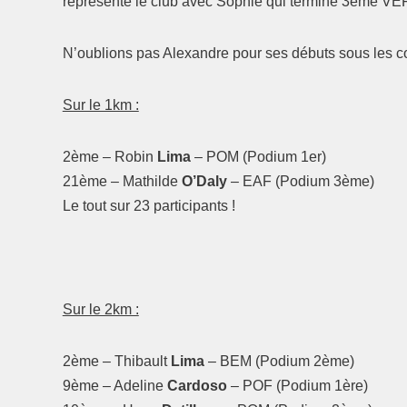
représenté le club avec Sophie qui termine 3ème VEF,
N’oublions pas Alexandre pour ses débuts sous les co
Sur le 1km :
2ème – Robin
Lima
– POM (Podium 1er)
21ème – Mathilde
O’Daly
– EAF (Podium 3ème)
Le tout sur 23 participants !
Sur le 2km :
2ème – Thibault
Lima
– BEM (Podium 2ème)
9ème – Adeline
Cardoso
– POF (Podium 1ère)