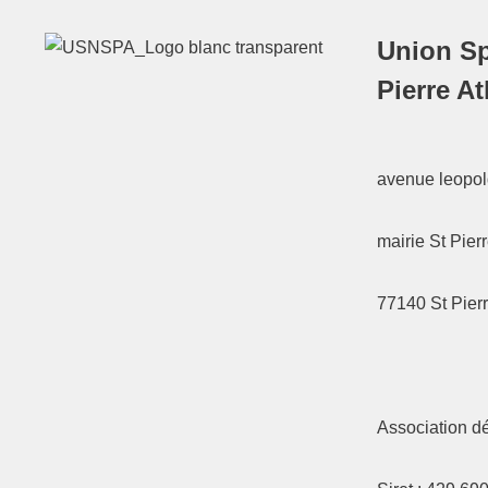
Union Sp
Pierre A
avenue leopold
mairie St Pier
77140
St Pier
Association d