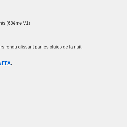
nts (68ème V1)
s rendu glissant par les pluies de la nuit.
la FFA
.