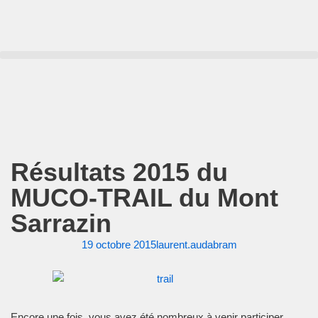
Aller
au
contenu
Résultats 2015 du
MUCO-TRAIL du Mont
Sarrazin
19 octobre 2015
laurent.audabram
Encore une fois, vous avez été nombreux à venir participer