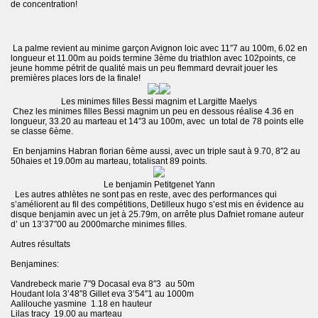
de concentration!
La palme revient au minime garçon Avignon loic avec 11″7 au 100m, 6.02 en
longueur et 11.00m au poids termine 3ème du triathlon avec 102points, ce
jeune homme pétrit de qualité mais un peu flemmard devrait jouer les
premières places lors de la finale!
Les minimes filles Bessi magnim et Largitte Maelys
Chez les minimes filles Bessi magnim un peu en dessous réalise 4.36 en
longueur, 33.20 au marteau et 14″3 au 100m, avec un total de 78 points elle
se classe 6ème.
En benjamins Habran florian 6ème aussi, avec un triple saut à 9.70, 8″2 au
50haies et 19.00m au marteau, totalisant 89 points.
Le benjamin Petitgenet Yann
Les autres athlètes ne sont pas en reste, avec des performances qui
s’améliorent au fil des compétitions, Detilleux hugo s’est mis en évidence au
disque benjamin avec un jet à 25.79m, on arrête plus Dafniet romane auteur
d’ un 13’37″00 au 2000marche minimes filles.
Autres résultats
Benjamines:
Vandrebeck marie 7″9 Docasal eva 8″3 au 50m
Houdant lola 3’48″8 Gillet eva 3’54″1 au 1000m
Aalilouche yasmine 1.18 en hauteur
Lilas tracy 19.00 au marteau