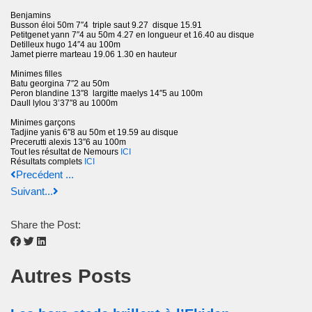
Benjamins
Busson éloi 50m 7″4 triple saut 9.27 disque 15.91
Petitgenet yann 7″4 au 50m 4.27 en longueur et 16.40 au disque
Detilleux hugo 14″4 au 100m
Jamet pierre marteau 19.06 1.30 en hauteur
Minimes filles
Batu georgina 7″2 au 50m
Peron blandine 13″8 largitte maelys 14″5 au 100m
Daull lylou 3’37″8 au 1000m
Minimes garçons
Tadjine yanis 6″8 au 50m et 19.59 au disque
Precerutti alexis 13″6 au 100m
Tout les résultat de Nemours
ICI
Résultats complets
ICI
Precédent ...
Suivant...
Share the Post:
Autres Posts