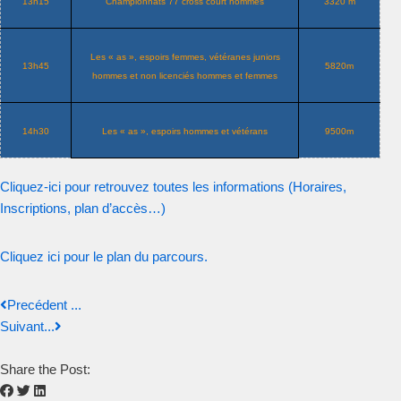
13h15
Championnats 77 cross court hommes
3320 m
Les « as », espoirs femmes, vétéranes juniors
13h45
5820m
hommes et non licenciés hommes et femmes
14h30
Les « as », espoirs hommes et vétérans
9500m
Cliquez-ici pour retrouvez toutes les informations (Horaires,
Inscriptions, plan d’accès…)
Cliquez ici pour le plan du parcours.
Precédent ...
Suivant...
Share the Post: