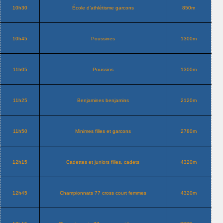
10h30
École d’athlétisme garcons
850m
10h45
Poussines
1300m
11h05
Poussins
1300m
11h25
Benjamines benjamins
2120m
11h50
Minimes filles et garcons
2780m
12h15
Cadettes et juniors filles, cadets
4320m
12h45
Championnats 77 cross court femmes
4320m