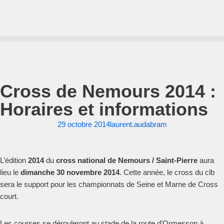
Aller
au
contenu
Cross de Nemours 2014 :
Horaires et informations
29 octobre 2014
laurent.audabram
L’édition
2014
du
cross national de Nemours / Saint-Pierre
aura
lieu le
dimanche 30 novembre 2014
. Cette année, le cross du clb
sera le support pour les championnats de Seine et Marne de Cross
court.
Les courses se dérouleront au stade de la route d’Ormesson à