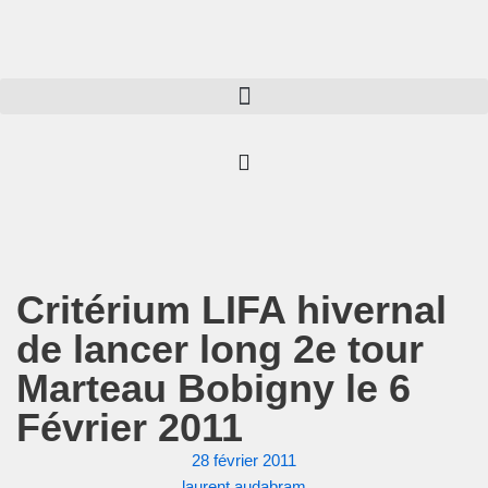
Aller
au
contenu
Critérium LIFA hivernal
de lancer long 2e tour
Marteau Bobigny le 6
Février 2011
28 février 2011
laurent.audabram