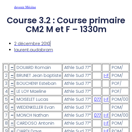
devenir Mécène
Course 3.2 : Course primaire
CM2 M et F – 1330m
2 décembre 2010
laurent.audabram
1
–
DOUARD Romain
Athle Sud 77*
POM
/
2
–
BRUNET Jean baptiste
Athle Sud 77*
I-F
POM
/
3
–
BOUCHENY Esteban
Athle Sud 77*
POF
/
4
–
LE LOY Maeline
Athle Sud 77*
POF
/
5
–
MOISELET Lucas
Athle Sud 77*
077
I-F
POM
/00
6
–
WIEDENKELLER Evan
Athle Sud 77*
POM
/
7
–
MONCH Nathan
Athle Sud 77*
077
I-F
POM
/00
8
–
CARDOSO Antonin
Athle Sud 77*
I-F
POM
/
9
–
CIARDI Dave
Athle Sud 77*
I-F
POM
/