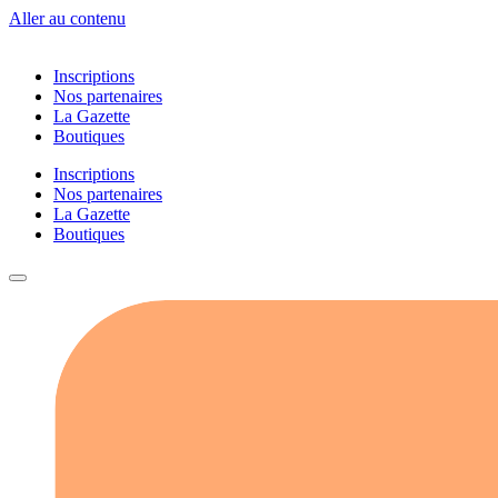
Aller au contenu
Inscriptions
Nos partenaires
La Gazette
Boutiques
Inscriptions
Nos partenaires
La Gazette
Boutiques