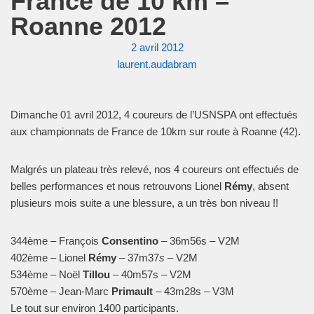
France de 10 km –
Roanne 2012
2 avril 2012
laurent.audabram
Dimanche 01 avril 2012, 4 coureurs de l’USNSPA ont effectués
aux championnats de France de 10km sur route à Roanne (42).
Malgrés un plateau très relevé, nos 4 coureurs ont effectués de
belles performances et nous retrouvons Lionel
Rémy
, absent
plusieurs mois suite a une blessure, a un très bon niveau !!
344ème – François
Consentino
– 36m56s – V2M
402ème – Lionel
Rémy
– 37m37
s
– V2M
534ème – Noël
Tillou
– 40m57s – V2M
570ème – Jean-Marc
Primault
– 43m28s – V3M
Le tout sur environ 1400 participants.