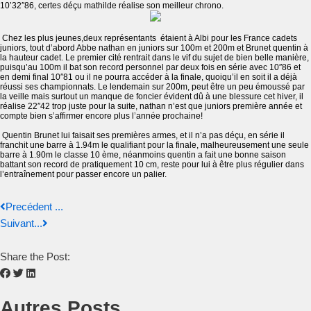
10’32″86, certes déçu mathilde réalise son meilleur chrono.
Chez les plus jeunes,deux représentants étaient à Albi pour les France cadets
juniors, tout d’abord Abbe nathan en juniors sur 100m et 200m et Brunet quentin à
la hauteur cadet. Le premier cité rentrait dans le vif du sujet de bien belle manière,
puisqu’au 100m il bat son record personnel par deux fois en série avec 10″86 et
en demi final 10″81 ou il ne pourra accéder à la finale, quoiqu’il en soit il a déjà
réussi ses championnats. Le lendemain sur 200m, peut être un peu émoussé par
la veille mais surtout un manque de foncier évident dû à une blessure cet hiver, il
réalise 22″42 trop juste pour la suite, nathan n’est que juniors première année et
compte bien s’affirmer encore plus l’année prochaine!
Quentin Brunet lui faisait ses premières armes, et il n’a pas déçu, en série il
franchit une barre à 1.94m le qualifiant pour la finale, malheureusement une seule
barre à 1.90m le classe 10 ème, néanmoins quentin a fait une bonne saison
battant son record de pratiquement 10 cm, reste pour lui à être plus régulier dans
l’entraînement pour passer encore un palier.
Precédent ...
Suivant...
Share the Post:
Autres Posts