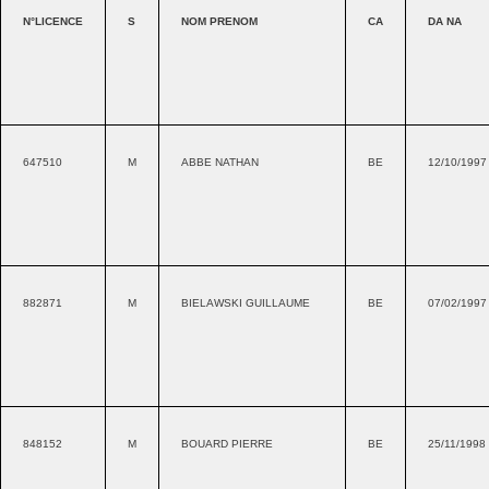
N°LICENCE
S
NOM PRENOM
CA
DA NA
647510
M
ABBE NATHAN
BE
12/10/1997
882871
M
BIELAWSKI GUILLAUME
BE
07/02/1997
848152
M
BOUARD PIERRE
BE
25/11/1998