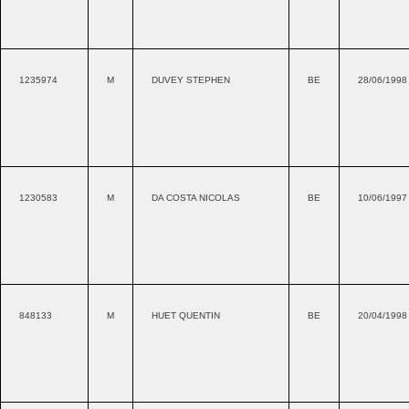
1235974
M
DUVEY STEPHEN
BE
28/06/1998
1230583
M
DA COSTA NICOLAS
BE
10/06/1997
848133
M
HUET QUENTIN
BE
20/04/1998