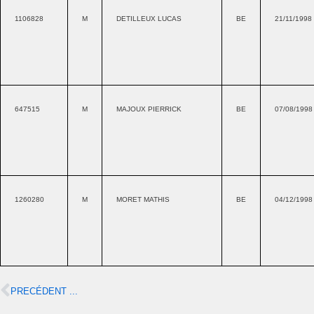
1106828
M
DETILLEUX LUCAS
BE
21/11/1998
647515
M
MAJOUX PIERRICK
BE
07/08/1998
1260280
M
MORET MATHIS
BE
04/12/1998
PRECÉDENT ...