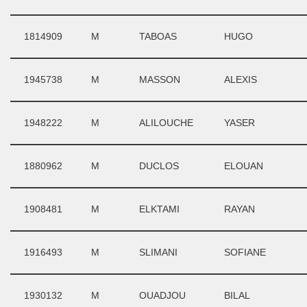
1814909
M
TABOAS
HUGO
1945738
M
MASSON
ALEXIS
1948222
M
ALILOUCHE
YASER
1880962
M
DUCLOS
ELOUAN
1908481
M
ELKTAMI
RAYAN
1916493
M
SLIMANI
SOFIANE
1930132
M
OUADJOU
BILAL