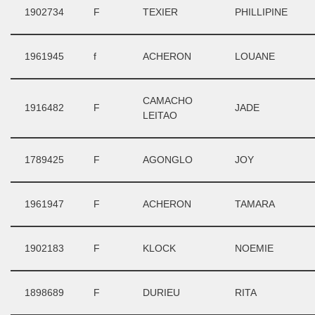
1902734
F
TEXIER
PHILLIPINE
1961945
f
ACHERON
LOUANE
CAMACHO
1916482
F
JADE
LEITAO
1789425
F
AGONGLO
JOY
1961947
F
ACHERON
TAMARA
1902183
F
KLOCK
NOEMIE
1898689
F
DURIEU
RITA