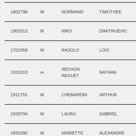
1802796
M
NORMAND
TIMOTHEE
1902013
M
NIKO
DIMITRIJEVIC
1701958
M
RASOLO
LOIS
RECHON
1931010
m
NATHAN
REGUET
1911755
M
CHEMARDIN
ARTHUR
1829794
M
LAURU
GABRIEL
1893390
M
MARIETTE
ALEXANDRE