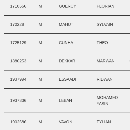
1710556
M
GUERCY
FLORIAN
170228
M
MAHUT
SYLVAIN
1725129
M
CUNHA
THEO
1886253
M
DEKKAR
MARWAN
1937994
M
ESSAADI
RIDWAN
MOHAMED
1937336
M
LEBAN
YASIN
1902686
M
VAVON
TYLIAN