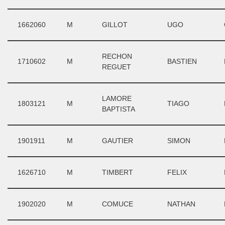
1662060
M
GILLOT
UGO
RECHON
1710602
M
BASTIEN
REGUET
LAMORE
1803121
M
TIAGO
BAPTISTA
1901911
M
GAUTIER
SIMON
1626710
M
TIMBERT
FELIX
1902020
M
COMUCE
NATHAN