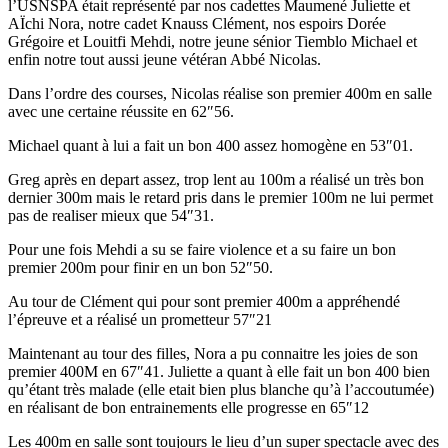
l’USNSPA était représenté par nos cadettes Maumené Juliette et
AÏchi Nora, notre cadet Knauss Clément, nos espoirs Dorée
Grégoire et Louitfi Mehdi, notre jeune sénior Tiemblo Michael et
enfin notre tout aussi jeune vétéran Abbé Nicolas.
Dans l’ordre des courses, Nicolas réalise son premier 400m en salle
avec une certaine réussite en 62″56.
Michael quant à lui a fait un bon 400 assez homogène en 53″01.
Greg après en depart assez, trop lent au 100m a réalisé un très bon
dernier 300m mais le retard pris dans le premier 100m ne lui permet
pas de realiser mieux que 54″31.
Pour une fois Mehdi a su se faire violence et a su faire un bon
premier 200m pour finir en un bon 52″50.
Au tour de Clément qui pour sont premier 400m a appréhendé
l’épreuve et a réalisé un prometteur 57″21
Maintenant au tour des filles, Nora a pu connaitre les joies de son
premier 400M en 67″41. Juliette a quant à elle fait un bon 400 bien
qu’étant très malade (elle etait bien plus blanche qu’à l’accoutumée)
en réalisant de bon entrainements elle progresse en 65″12
Les 400m en salle sont toujours le lieu d’un super spectacle avec des